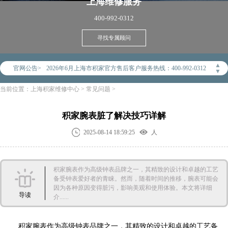
上海
维修服务
400-992-0312
寻找专属顾问
2026年6月积家上海市售后服务网络优化升级公告
2026年6月上海市积家官方售后客户服务热线：400-992-0312
▲
官网公告>
▼
2026年6月积家售后服务中心最新网点地址：
当前位置：
上海积家维修中心
>
常见问题
>
上海市徐汇区虹桥路3号港汇中心写字楼2座37层3705室（需提前预约）
上海市黄浦区南京东路299号宏伊国际广场写字楼8层806室（需提前预约）
积家腕表脏了解决技巧详解
上海市黄浦区南京东路299号宏伊国际广场写字楼8层806室积家售后服务中心（需提前预约）
2025-08-14 18:59:25
人
上海市徐汇区虹桥路3号港汇中心2座37层3705室积家售后服务中心（需提前预约）
节假日正常营业！
积家腕表作为高级钟表品牌之一，其精致的设计和卓越的工艺
备受钟表爱好者的青睐。然而，随着时间的推移，腕表可能会
因为各种原因变得脏污，影响美观和使用体验。本文将详细
导读
介......
积家腕表作为高级钟表品牌之一，其精致的设计和卓越的工艺备